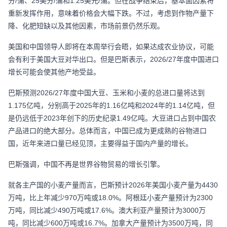
分/蒲、25美分/蒲和1.25美元/蒲。但在战争结束后，基本面因素将
重新发挥作用，意味着价格会大幅下跌。不过，考虑到作物产量下
降、化肥短缺以及其他因素，市场前景仍然乐观。
美国和中国领导人即将在本周举行会晤，如果达成农业协议，可能
会有利于美国大豆对华出口。但是巴斯表示，2026/27年度中国进口
增长可能会使其他产地受益。
巴斯预测2026/27年度中国大豆、玉米和小麦的总进口量将达到
1.175亿吨，分别高于2025年的1.16亿吨和2024年的1.14亿吨，但
是仍远低于2023年创下的历史纪录1.49亿吨。大豆进口占到中国农
产品进口的绝大部分。总体而言，中国已成为更成熟的谷物进口
国，近年来进口量已经见顶，主要得益于国内产量的增长。
巴斯强调，中国不再是世界谷物贸易的增长引擎。
就各主产国的小麦产量而言，巴斯预计2026年美国小麦产量为4430
万吨，比上年减少970万吨或18.0%。阿根廷小麦产量预计为2300
万吨，同比减少490万吨或17.6%。澳大利亚产量预计为3000万
吨，同比减少600万吨或16.7%。加拿大产量预计为3500万吨，同