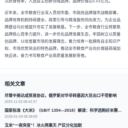
次跻身榜单，入选自主创新领域品牌，品牌价值达5.01亿元。
近年来，全市粮食行业深入贯彻市委、市政府品牌强市战略部署，
品牌培育机制持续健全，政策引导与精准服务同向发力，为企业品
牌建设与价值提升夯实了发展根基。下一步，全市粮食行业将聚焦
品牌核心竞争力提升，进一步优化品牌发展生态，牢固树立以质量
创品牌、以信誉赢市场的发展理念，着力培育一批拥有自主知识产
权、市场优势突出的特色品牌，推动全市粮食产业向价值链高端加
快迈进，奋力书写粮食产业高质量发展新答卷。
相关文章
尽管中美达成贸易协议，俄罗斯对华非转基因大豆出口不受影响
2025-11-03 08:42:37
国家标准《大米》（GB/T 1354—2018）解读：科学选购好米需了
解籼米、粳米、糯米之别及品质指标
2026-01-04 09:39:00
玉米“一夜突变”！冰火两重天 产区分化加剧