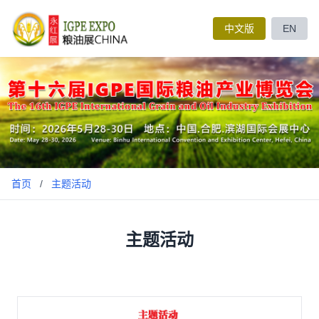
中文版
EN
首页
/
主题活动
主题活动