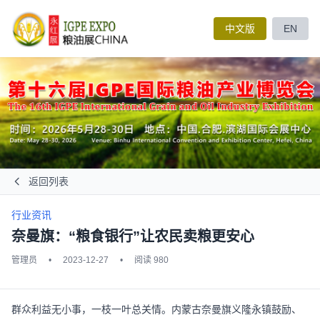
中文版
EN
返回列表
行业资讯
奈曼旗：“粮食银行”让农民卖粮更安心
管理员
•
2023-12-27
•
阅读 980
群众利益无小事，一枝一叶总关情。内蒙古奈曼旗义隆永镇鼓励、