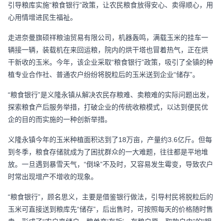
引导粮库实施“粮食银行”政策，让农民粮食放得安心、卖得顺心，用
心用情增进民生福祉。
走进奈曼旗硕祥粮油贸易有限公司，机器轰鸣，满载玉米的挂车一
辆接一辆，装载机在来回运粮，院内的烘干塔也冒着热气，正在烘
干新收的玉米。今年，该企业采取“粮食银行”政策，吸引了全镇的种
植专业合作社、普通农户纷纷将脱粒后的玉米送到企业“储存”。
“粮食银行”是义隆永镇从解决农民存粮难、卖粮难的实际问题出发，
探索粮食产后服务举措，打破企业的传统收粮模式，以达到便民优
企的目的而实施的一种创新举措。
义隆永镇今年的玉米种植面积达到了18万亩，产量约3.6亿斤。但每
到冬季，粮食存储就成为了困扰群众的一大难题，往往都是平地堆
放。一旦遇到暴雪天气，“倒垛”不及时，又容易发生霉变，导致农户
时常出现增产不增收的现象。
“粮食银行”，顾名思义，主要是借鉴银行做法，引导村民将脱粒后的
玉米可直接送到粮库先“储存”，后出售时，可按照每天的价格随时售