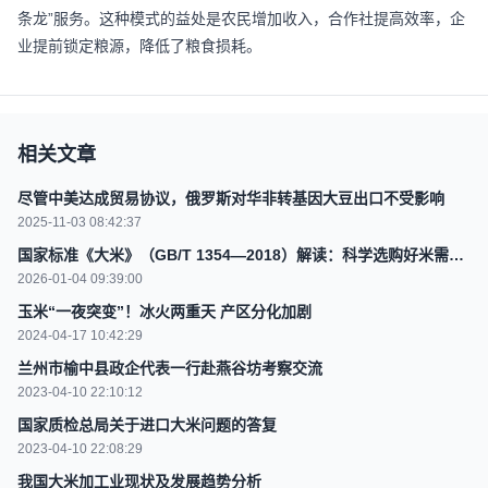
条龙”服务。这种模式的益处是农民增加收入，合作社提高效率，企
业提前锁定粮源，降低了粮食损耗。
相关文章
尽管中美达成贸易协议，俄罗斯对华非转基因大豆出口不受影响
2025-11-03 08:42:37
国家标准《大米》（GB/T 1354—2018）解读：科学选购好米需了
解籼米、粳米、糯米之别及品质指标
2026-01-04 09:39:00
玉米“一夜突变”！冰火两重天 产区分化加剧
2024-04-17 10:42:29
兰州市榆中县政企代表一行赴燕谷坊考察交流
2023-04-10 22:10:12
国家质检总局关于进口大米问题的答复
2023-04-10 22:08:29
我国大米加工业现状及发展趋势分析