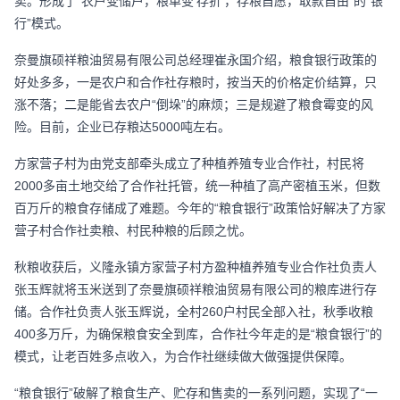
卖。形成了“农户变储户，粮单变‘存折’，存粮自愿，取款自由”的“银
行”模式。
奈曼旗硕祥粮油贸易有限公司总经理崔永国介绍，粮食银行政策的
好处多多，一是农户和合作社存粮时，按当天的价格定价结算，只
涨不落；二是能省去农户“倒垛”的麻烦；三是规避了粮食霉变的风
险。目前，企业已存粮达5000吨左右。
方家营子村为由党支部牵头成立了种植养殖专业合作社，村民将
2000多亩土地交给了合作社托管，统一种植了高产密植玉米，但数
百万斤的粮食存储成了难题。今年的“粮食银行”政策恰好解决了方家
营子村合作社卖粮、村民种粮的后顾之忧。
秋粮收获后，义隆永镇方家营子村方盈种植养殖专业合作社负责人
张玉辉就将玉米送到了奈曼旗硕祥粮油贸易有限公司的粮库进行存
储。合作社负责人张玉辉说，全村260户村民全部入社，秋季收粮
400多万斤，为确保粮食安全到库，合作社今年走的是“粮食银行”的
模式，让老百姓多点收入，为合作社继续做大做强提供保障。
“粮食银行”破解了粮食生产、贮存和售卖的一系列问题，实现了“一