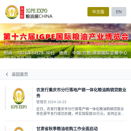
中文版
EN
返回首页
农发行重庆市分行落地产销一体化粮油购销贷款业
务
管理员 2024-10-23
近日，农发行重庆市分行首笔产销一体化粮油购销贷款业
务在梁平支行成功办理，并实现投放30万元，支持企业采
购北方优质粮油，有力推进农发行重庆市分行、黑龙江分
行“产销联盟”模式，有效打通了渝、黑两地粮食贸易沟通渠
道、运输渠道、资金渠道，拓展重庆本地获取北方优质原
甘肃省秋季粮油收购工作全面启动