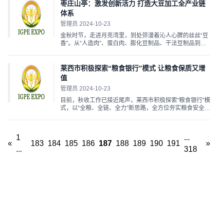
原生态产区阳原，感谢大家的支持……”在杭州，泥河湾集
枣庄山亭：激发创新活力 打造大豆加工全产业链
团...
体系
管理员 2024-10-23
金秋时节，走进月亮湾里，到处弥漫着沁人心脾的丝丝“豆
香”。从“人造肉”、蛋白肉、膨化豆制品、干法豆制品到休
闲豆制品……城头豆制品产业发展已历经40多个春秋。一
路走来，通过不断探索、接续创新，在大豆原料和销售市
场两头在外的情况下，硬是闯出了一条“买全国卖全国”...
莱西市积极探索“粮食银行”模式 让粮食保质又增
值
管理员 2024-10-23
目前，秋收工作已接近尾声，莱西市积极探索“粮食银行”模
式，以“全粮、全链、全力”新思路，全方位夯实粮食安全根
基，切实抓好粮油“耕种管收烘储售信贷”等社会化服务工
作，不断提升服务粮食安全的能力和质效。 在莱西市夏格
庄镇粮食储备库，村民孙中善正将刚收获的秋玉米...
1
...
«
183
184
185
186
187
188
189
190
191
»
...
318
关于我们
|
广告合作
|
联系我们
地址: 北京市顺义区航城广场G座809室
永红国际展览有限公司 ALL Rights Reserved