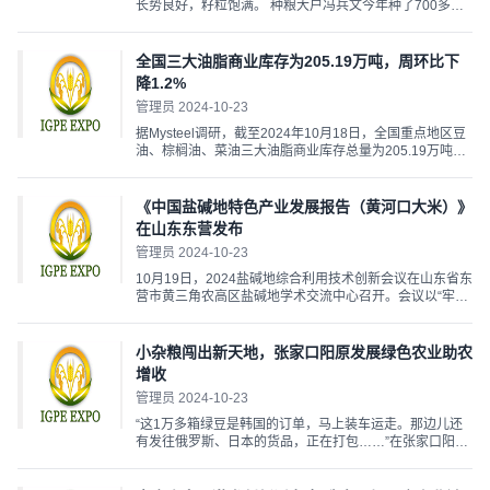
长势良好，籽粒饱满。 种粮大户冯兵文今年种了700多亩
大豆，前几天已经收获了500多亩，剩下的大豆再过几天
也将迎来采收期。 “今年大亩产近500斤，收完大豆后马上
播种冬小麦。”冯兵文说。 今年，晋州市种粮大户陈占水套
全国三大油脂商业库存为205.19万吨，周环比下
种...
降1.2%
管理员 2024-10-23
据Mysteel调研，截至2024年10月18日，全国重点地区豆
油、棕榈油、菜油三大油脂商业库存总量为205.19万吨，
较上周减少2.49万吨，跌幅1.20%；同比去年同期下降
7.05万吨，跌幅3.32%。...
《中国盐碱地特色产业发展报告（黄河口大米）》
在山东东营发布
管理员 2024-10-23
10月19日，2024盐碱地综合利用技术创新会议在山东省东
营市黄三角农高区盐碱地学术交流中心召开。会议以“牢记
习近平总书记嘱托 聚力打造盐碱地综合利用国家战略科技
力量”为主题，由国家盐碱地综合利用技术创新中心、国家
盐碱地农业科技创新联盟共同举办。来自全国各地的200
小杂粮闯出新天地，张家口阳原发展绿色农业助农
余...
增收
管理员 2024-10-23
“这1万多箱绿豆是韩国的订单，马上装车运走。那边儿还
有发往俄罗斯、日本的货品，正在打包……”在张家口阳原
县泥河湾集团的园区内，工人们在紧锣密鼓地质检、包
装、搬运，一派忙碌。 “这款黄小米来自北纬40度、杂粮