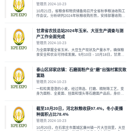
材...
管理员 2024-10-23
10月21日，省粮食和物资储备局召开全省秋季粮油收购工
作会议，分析研判2024年秋粮收购形势，安排部署收购、
仓储、产销、运输等秋粮收购工作，确保甘肃省秋粮收购
平稳有序，标志着2024年全省秋季粮油收购工作全面启
动。 随着甘肃省秋季粮油生产逐渐进入收获期，甘肃省秋
甘肃省农技总站2024年玉米、大豆生产调查与测
粮即将...
产工作全面完成
管理员 2024-10-23
为全面掌握全省玉米、大豆生产现状及产量水平，确保粮
食安全和农业可持续发展。9月10日﹣10月18日，甘肃省
农技总站由站领导带队与市县相关专家组成测产组，分三
组赴白银、平凉、陇南等8个市州18个县(区)开展2024年
玉米、大豆生产调查与测产工作。 测产组采用实地调查与
泰山区邱家店镇：石磨面粉产业“磨”出强村富民致
实收测...
富路
管理员 2024-10-23
一粒粒黄澄澄的小麦，经过筛选、打磨、精制等工艺，变
身为面粉、全麦面、挂面和馒头等石磨面产品后，身价倍
增。在泰山区邱家店镇刘家疃村，从种植到筛选，再到深
加工，这里的石磨面粉产业链正不断延伸，“磨”出了一条群
众致富路。 刘家疃村土壤含多种含矿物质微量元素，保
截至10月20日，河北秋粮收获97.4%，冬小麦播
水...
种面积占比78.4%
管理员 2024-10-23
10月20日，在石家庄市藁城区廉州镇一片大豆田里，大豆