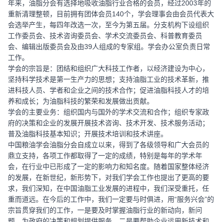
年来，油脂分会有选择地吸收油脂行业合格的会员，经过2003年的
重新清理整顿，目前拥有团体会员140个，学会理事会由会员代表大
会选举产生，每四年改选一次，至今为第五届。分支机构下设组织
工作委员会、技术咨询委员会、学术交流委员会、科普教育委员
会、编辑出版委员会及由39人组成的专家组。学会办公室负责日常
工作。
学会的宗旨是：团结和组织广大科技工作者，以经济建设为中心，
坚持科学技术是第一生产力的思想；支持油脂工业的技术革新，推
进科技人员、学者和企业之间的技术合作；促进油脂科技人才的培
养和成长；为油脂科技的繁荣和发展做出贡献。
学会的主要业务：组织国内与国外的学术交流和合作；组织专家政
府的决策和企业的发展开展技术咨询、技术开发、技术服务活动；
普及油脂科技基本知识；开展技术培训和技术讲座。
中国粮油学会油脂分会自成立以来，得到了各级领导和广大会员的
鼎立支持，各项工作都取得了一定的成绩，特别是每年的学术年
会，在行业中已形成了一定的影响力和知名度。随着国家整体经济
的发展，在新世纪，新形势下，对我们学会工作也提出了更高的要
求，我们深知，在中国油脂工业发展的进程中，我们深受重托，任
重而道远。在今后的工作中，我们一定要与时俱进，用“服务兴会”的
宗旨贯穿我们的工作，一是要及时掌握油脂行业的新动向，新问
题，为政府的决策和规划提供服务。二是要帮助企业运用新技术和