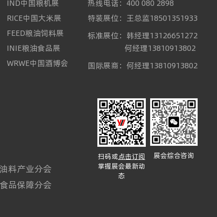
IND中国粮机展
热线电话：400 080 2898
RICE中国大米展
特装展位：王总监18501351933
FEED粮油饲料展
标准展位：韩经理13126651272
INIE粮油食品展
何经理13810913802
WRWE中国酒博会
国际展商：何经理13810913802
展会综合咨询
扫码或
点击订阅
掌握展会最新动
油料产业分会
态
食品保障分会