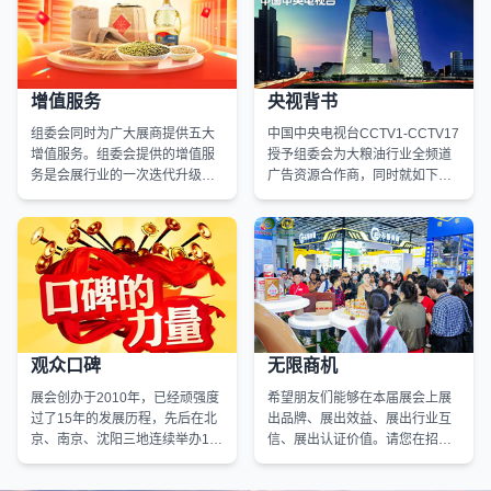
增值服务
央视背书
组委会同时为广大展商提供五大
中国中央电视台CCTV1-CCTV17
增值服务。组委会提供的增值服
授予组委会为大粮油行业全频道
务是会展行业的一次迭代升级，
广告资源合作商，同时就如下栏
是当前全国会展行业唯一实现的
目特别授权。行业朋友如有需
服务新模式，所有增值服务和展
求，组委会承诺以最低的价格提
会相加，真正实现展、代、销、
供最优质的服务，此项同样作为
播、宣五位一体的现代会展强大
增值服务供大家选用。
服务体系。
观众口碑
无限商机
展会创办于2010年，已经顽强度
希望朋友们能够在本届展会上展
过了15年的发展历程，先后在北
出品牌、展出效益、展出行业互
京、南京、沈阳三地连续举办16
信、展出认证价值。请您在招商
届盛会（第十三届展会分南京、
经理的指导下，选出让您满意的
沈阳两届），众多行业知名企业
展位，同时充分享受我们为您带