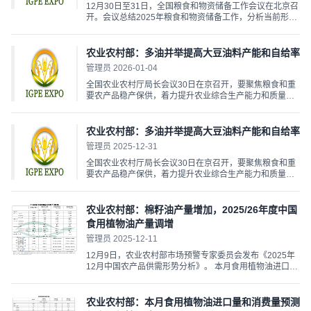
12月30日至31日，全国粮食和物资储备工作会议在北京召
开。会议总结2025年粮食和物资储备工作，分析当前形
势，安排2026年粮食和物资储备重点任务，推动“十五五”
粮食和物资储备工作实现良好开局。 回顾2025： 年度任
务全面完成“十四五”规划目标圆满收官 2025年是“十四五”...
农业农村部：多油并举提高大豆油料产能和自给率
管理员 2026-01-04
全国农业农村厅局长会议30日在京召开，要聚焦粮食和重
要农产品稳产保供，着力提升农业综合生产能力和质量效
益，统筹发展科技农业、绿色农业、质量农业、品牌农
业，毫不放松抓好粮食生产，稳定粮食播种面积，更大力
度推进粮油作物大面积单产提升，多油并举提高大豆油料
农业农村部：多油并举提高大豆油料产能和自给率
产能和自...
管理员 2025-12-31
全国农业农村厅局长会议30日在京召开，要聚焦粮食和重
要农产品稳产保供，着力提升农业综合生产能力和质量效
益，统筹发展科技农业、绿色农业、质量农业、品牌农
业，毫不放松抓好粮食生产，稳定粮食播种面积，更大力
度推进粮油作物大面积单产提升，多油并举提高大豆油料
农业农村部：棉籽油产量增加，2025/26年度中国
产能和自...
食用植物油产量调增
管理员 2025-12-11
12月9日，农业农村部市场预警专家委员会发布《2025年
12月中国农产品供需形势分析》。 本月食用植物油进口量
和消费量预测与上月保持一致，受棉籽单产调增带动棉籽
油产量增加影响，本月将2025/26年度中国食用植物油产
量调增4万吨至3073万吨。 近期南方大部气温正常或偏
农业农村部：本月食用植物油进口量和消费量预测