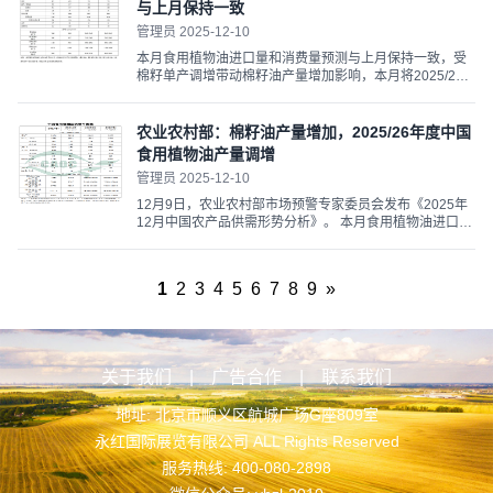
高，总体...
与上月保持一致
管理员 2025-12-10
本月食用植物油进口量和消费量预测与上月保持一致，受
棉籽单产调增带动棉籽油产量增加影响，本月将2025/26
年度中国食用植物油产量调增4万吨至3073万吨。近期南
方大部气温正常或偏高，总体利于油菜生长，后期需防范
局部地区阶段性干旱影响。...
农业农村部：棉籽油产量增加，2025/26年度中国
食用植物油产量调增
管理员 2025-12-10
12月9日，农业农村部市场预警专家委员会发布《2025年
12月中国农产品供需形势分析》。 本月食用植物油进口量
和消费量预测与上月保持一致，受棉籽单产调增带动棉籽
油产量增加影响，本月将2025/26年度中国食用植物油产
量调增4万吨至3073万吨。 近期南方大部气温正常或偏
1
2
3
4
5
6
7
8
9
»
高，总体...
关于我们
|
广告合作
|
联系我们
地址: 北京市顺义区航城广场G座809室
永红国际展览有限公司 ALL Rights Reserved
服务热线: 400-080-2898