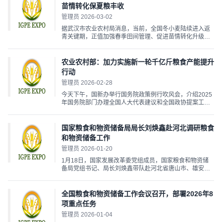
发...
苗情转化保夏粮丰收
管理员 2026-03-02
据武汉市农业农村局消息，当前，全国冬小麦陆续进入返
青关键期，正值加强春季田间管理、促进苗情转化升级的
重要阶段。为保障夏粮丰收，农业农村部正持续开展一系
列技术指导与服务行动。 农业农村部推进实施了“奋战140
天强春管促壮苗抗灾夺夏粮丰收行动”，并组织“促壮苗农
农业农村部：加力实施新一轮千亿斤粮食产能提升
技...
行动
管理员 2026-02-28
今天下午，国新办举行国务院政策例行吹风会，介绍2025
年国务院部门办理全国人大代表建议和全国政协提案工作
有关情况。农业农村部国家首席兽医师（官）、计划财务
司司长陶怀颖在会上介绍，2026年，农业农村部将继续毫
不放松抓好粮食生产，坚持产量产能、生产生态、增产增
国家粮食和物资储备局局长刘焕鑫赴河北调研粮食
收一起...
和物资储备工作
管理员 2026-01-20
1月18日，国家发展改革委党组成员，国家粮食和物资储
备局党组书记、局长刘焕鑫带队赴河北省唐山市、雄安新
区等地调研粮食和物资储备工作，了解粮油市场供应、应
急物资保障、粮食和物资储备项目建设等情况。河北省委
常委、唐山市委书记张成中，河北省委常委、常务副省长
全国粮食和物资储备工作会议召开，部署2026年8
赵辰昕...
项重点任务
管理员 2026-01-04