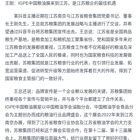
IGPE
王刚：
中国粮油展来到江苏，是江苏粮企的最佳机遇
某抖音主播近期在江苏南京与江苏省粮食集团党委书记、董事
长王刚先生，王总就苏粮集团的发展战略与主播进行了交谈，并希
望通过抖音平台将苏粮集团宣传出去。王总说：江苏省是全国商品
粮生产基地，是粮食加工和粮机加工聚集省份，党和国家多年来对
江苏粮食的发展都很重视，江苏粮食工作者不仅将最好的粮油及深
加工产品送上了全国人民的餐桌，同时也为国家粮食科技的发展做
出贡献，苏粮集团就是江苏粮食行业的代表，在引领行业发展、拓
宽运营渠道、促进转型升级等方面始终发挥着巨大的作用，得到了
国家粮食主管部门的一致好评。
王总还说：品牌宣传是一个企业赖以发展的关键，苏粮集团始
终重视各个宣传与营销平台，并与各个平台都建立了合作关系，
IGPE
中国粮油展是以中国粮油学会油脂分会、中国粮油学会食品分
2022
会为主题创办而成的粮油行业品牌盛会，这个展会
年来到江苏
南京办展，得到了江苏省粮食行业协会及江苏省粮油学会的大力支
持，苏粮集团已经和这个展会实现合作，在第十二届、第十三届展
会上，苏粮集团的展位高端大气，给行业朋友留下了很好的印象，