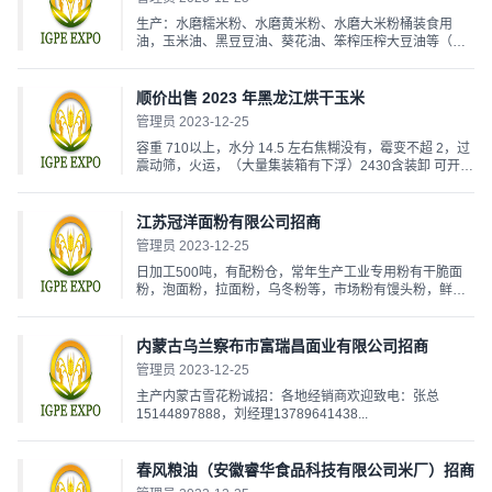
生产：水磨糯米粉、水磨黄米粉、水磨大米粉桶装食用
油，玉米油、黑豆豆油、葵花油、笨榨压榨大豆油等（各
种型号高中低档）招商加盟服务热线:13841032349、
13464162349（微信同步）期待与您合作共赢...
顺价出售 2023 年黑龙江烘干玉米
管理员 2023-12-25
容重 710以上，水分 14.5 左右焦糊没有，霉变不超 2，过
震动筛，火运，（大量集装箱有下浮）2430含装卸 可开发
票订购热线电话：18646140907...
江苏冠洋面粉有限公司招商
管理员 2023-12-25
日加工500吨，有配粉仓，常年生产工业专用粉有干脆面
粉，泡面粉，拉面粉，乌冬粉等，市场粉有馒头粉，鲜面
王，挂面粉，饺子粉，联系电话王总18652239999袁经理
15262036109...
内蒙古乌兰察布市富瑞昌面业有限公司招商
管理员 2023-12-25
主产内蒙古雪花粉诚招：各地经销商欢迎致电：张总
15144897888，刘经理13789641438...
春风粮油（安徽睿华食品科技有限公司米厂）招商