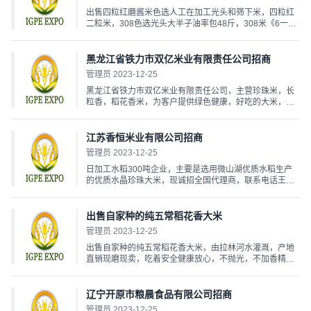
出售四粒红磨酱米色选人工在加工光头和筛下米，四粒红
二粒米，308色选光头大半子油率包48斤，308米《6一
7，7一8》米，二级油料米一车，有意者电话联系：
19843329955...
黑龙江省铁力市双亿米业有限责任公司招商
管理员 2023-12-25
黑龙江省铁力市双亿米业有限责任公司，主营珍珠米，长
粒香，稻花香米，为客户提供绿色健康，好吃的大米，双
亿米业，雪晶原品牌，价格优廉，现诚招全国代理商合作
热线孙总18845812978，13634851333...
江苏香恒米业有限公司招商
管理员 2023-12-25
日加工水稻300吨企业，主要是选用微山湖优质水稻生产
的优质水晶珍珠大米，现诚招全国代理商，联系电话王总
18652239999，袁经理15262036109...
出售自家种的纯五常稻花香大米
管理员 2023-12-25
出售自家种的纯五常稻花香大米，由拉林河水灌溉，产地
直销现磨现卖，吃着安全健康放心，不抛光，不加香精，
没有防腐防虫处理的原生态大米，吃着安全健康营养美味
纯自然口感，米饭油光锃亮，松软略甜，有淡淡的清香味
儿，剩饭不回生。咱家的稻花香大米都是现磨的，口感更
辽宁开原市粮晨食品有限公司招商
好，米...
管理员 2023-12-25