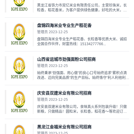
黑龙江省铁力市双亿米业有限责任公司，主营珍珠米，长
粒香，稻花香米，为客户提供绿色健康，好吃的大米，双
亿米业，雪晶原品牌，价格优廉，现诚招全国代理商合作
热线孙总18845812978，13634851333...
盘锦四海米业专业生产稻花香
管理员 2023-12-25
盘锦四海米业专业生产稻花香、长粒香等优质大米、诚招
全国合作伙伴，财富热线：15134277766...
山西省运城市劲强面粉公司招商
管理员 2023-12-25
始终秉承“劲强面、用心做”的良心口号始终追求“累积点滴
改进、迈向完美品质”的生产目标。始终恪守“利人利他利
己”的经营理念。一次握手，终生朋友！咨询报货服务热线
（微信同号）：
18935086664.19335996664.13353593288....
庆安县双建米业有限公司招商
管理员 2023-12-25
庆安县双建米业有限公司，食味真火系列包装升级！只做
新粮，只做精品！圆粒米，长粒香，稻花香～等欢迎订
购！销售电话13555334411陈鹏...
黑龙江金福米业有限公司招商
管理员 2023-12-25