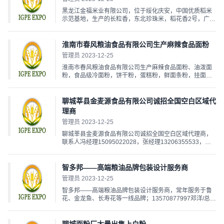
黑龙江金福米业有限公司，位于绥化庆安，中国优质稻米
示范基地，生产的长粒香，东北珍珠米，稻花香2号，广销
各地，诚招经销商代理联系电话13604555588刘总...
淮南市春风粮油食品有限公司生产麻辣食品面粉
管理员 2023-12-25
淮南市春风粮油食品有限公司生产麻辣食品面粉、油泼面
粉，食品级冷面粉，饼干粉，蛋糕粉，鲜面条粉，挂面
粉，馒头粉，自发粉、木业用粉等，寻求全国各地经销
商。欢迎来电洽谈陶总15956656888，18355483333，
18755407666，18855416999，13955417226...
聊城莘县金麦源食品有限公司诚招全国空白区域代
理商
管理员 2023-12-25
聊城莘县金麦源食品有限公司诚招全国空白区域代理商，
联系人冯经理15095022028，张经理13206355533，麦
香浓，起发好，添加优质麦搭配。...
智多邦——高端粮油品牌包装设计服务商
管理员 2023-12-25
智多邦——高端粮油品牌包装设计服务商，常年服务于鲁
花、金龙鱼、长寿花等一线品牌；13570877997邓洋/总经
理；13751182880雷华/创意总监。（微信同号）...