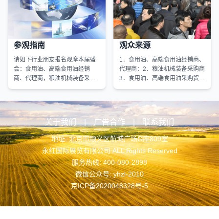
参观指南
观众来源
请如下行业朋友报名观摩本届盛
1．食用油、高端食用油经销商、
会：食用油、高端食用油经销
代理商：2．粮油机械装备采购商
商、代理商，粮油机械装备采购
3．食用油、高端食用油采购贸易
商、应用商，食用油、高端食用
商：4．食用油、高端食用油生产
油采购贸易商，食用油、高端食
商（高级管理者、技术负责人、
用油生产商（高级管理者、技术
国外油脂庄园）：5．行业团体、
负责人、国外油脂庄园），行业
社会组织、科研机构、大学院
关于我们
|
广告合作
|
联系我们
团体、科研机构、驻华使节、外
校、驻华使节、外事机构、海关
事机构、海关通关、媒体记者
通关、媒体记者等
地址: 北京市顺义区航城广场G座809室
等。
永红国际展览有限公司 ALL Rights Reserved
服务热线: 400-080-2898
微信公众号: yhzl-2010
京ICP备2020048328号-5