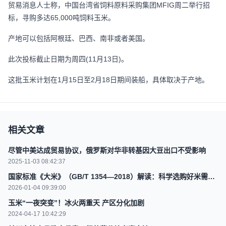
贸易消息人士称，中国台湾省饲料原料采购集团MFIG周二举行招
标，寻购多达65,000吨饲料玉米。
产地可以包括阿根廷、巴西、南非或者美国。
此次投标截止日期为周四(11月13日)。
这批玉米计划在1月15日至2月18日期间装船，具体取决于产地。
相关文章
尽管中美达成贸易协议，俄罗斯对华非转基因大豆出口不受影响
2025-11-03 08:42:37
国家标准《大米》（GB/T 1354—2018）解读：科学选购好米需了
解籼米、粳米、糯米之别及品质指标
2026-01-04 09:39:00
玉米“一夜突变”！冰火两重天 产区分化加剧
2024-04-17 10:42:29