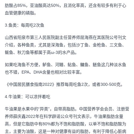
肪酸占85%，亚油酸高达50%，且消化率高，还含有较多有利于心
血管健康的磷脂。
3.鱼类：每周吃2次鱼
山西省阳泉市第三人民医院副主任营养师屈海燕在其医院公号刊文
介绍，各种鱼类，尤其是深海鱼，包括沙丁鱼、金枪鱼、三文鱼、
鲅鱼、秋刀鱼等都属于高ω-3的水产品。
如果吃海鱼不方便，鲈鱼、河鳗、鲇鱼、鳙鱼、鲢鱼这几种淡水鱼
也不错，EPA、DHA含量也相对比较丰富。
《中国居民膳食指南2022》推荐每周吃鱼2次，或者300-500克。
4.牛油果：可以凉拌着吃
牛油果是水果中的“异类”，自带高脂肪。中国营养学会会员、注册营
养师薛庆鑫2022年在科学辟谣公众号刊文表示，牛油果脂肪含量
高，但是它脂肪中有80%都为不饱和脂肪酸，以单不饱和脂肪酸为
主，主要为油酸，这是一种对健康有益的脂肪，有利于降低心脏病