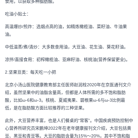
食用，以获取多种脂肪酸。
吃油小贴士：
高温爆炒/煎炸：选烟点高的油，如精炼橄榄油、菜籽油、牛油果
油。
中低温蒸/煮/清炒：大多数食用油，大豆油、花生油、葵花籽油。
凉拌/直接食用：初榨橄榄油、亚麻籽油、核桃油(营养保留更全)。
2.坚果豆类：每天吃一小把
北京小汤山医院健康教育部主任医师赵润栓2020年在京医通刊文介
绍，虽然坚果中的油脂含量高，但都是人体所需的多不饱和脂肪
酸，比如ω-6和ω-3。核桃、夏威夷果、碧根果ω-6与ω-3比例最
低，是在脂肪酸方面比较推荐的三种坚果。
此外，大豆营养丰富，也是人们餐桌的“常客”。中国疾病预防控制中
心营养所研究员宋鹏坤2022年在老年健康报刊文介绍，大豆包括黄
豆、黑豆和青豆等。大豆的脂肪含量为15%～20%，其中不饱和脂