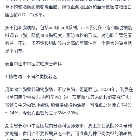
单不饱和脂肪酸能够降血脂、降低血浆胆固醇和血清低密度脂蛋白
胆固醇(LDL-C)水平。
多不饱和脂肪酸，包括ω-3和ω-6系列，ω-3系列多不饱和脂肪酸能
够调节血脂，降低血液黏稠度，预防血栓的形成，对心脑血管健康
有益。不过，多不饱和脂肪酸占比高的烹调油有一个很大的缺点就
是不耐热。
表自中山市中医院临床营养科
1.植物油：不同种类换着吃
用植物油脂替代动物脂肪，不仅护脑，更能强心。2024年，刊发在
《美国医学会杂志·内科学卷》的一项覆盖40万人的权威研究证实：
将饮食中5%的动物脂肪能量换成植物油脂，可降低总体死亡率4%
～24%，降低心血管死亡率5%～30%。
湖南省长沙市中医医院内分泌科医师张珍、周卫东在该院公众号刊
文提醒，食用油不要长期只吃一种，可准备几种不同类型的油轮换