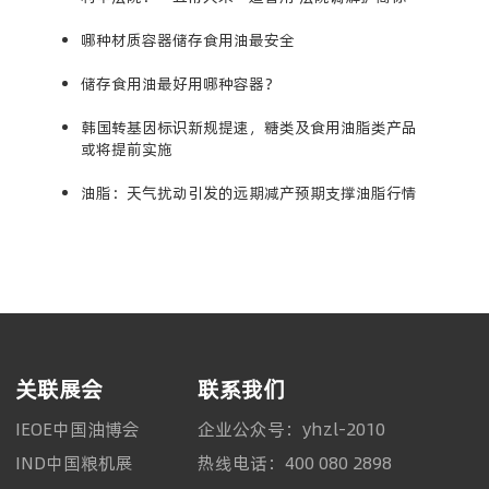
哪种材质容器储存食用油最安全
储存食用油最好用哪种容器？
韩国转基因标识新规提速，糖类及食用油脂类产品
或将提前实施
油脂：天气扰动引发的远期减产预期支撑油脂行情
关联展会
联系我们
IEOE中国油博会
企业公众号：yhzl-2010
IND中国粮机展
热线电话：400 080 2898