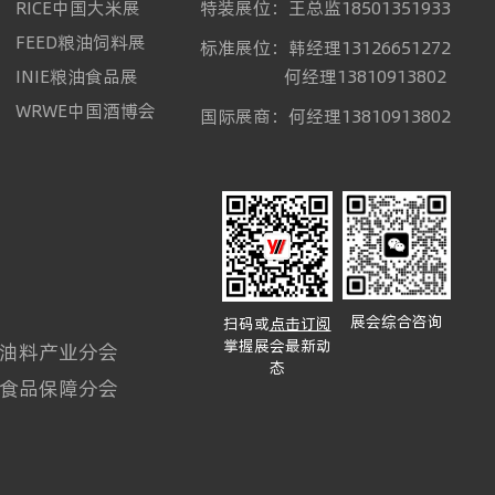
RICE中国大米展
特装展位：王总监18501351933
FEED粮油饲料展
标准展位：韩经理13126651272
INIE粮油食品展
何经理13810913802
WRWE中国酒博会
国际展商：何经理13810913802
展会综合咨询
扫码或
点击订阅
掌握展会最新动
油料产业分会
态
食品保障分会