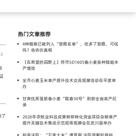
热门文章推荐
4种粗粮已被列入“致癌名单”，吃多了致癌，可信
吗？告诉你真相
23
【在希望的田野上】师市SD1605春小麦良种赋能丰
验
产增效
证
全市小麦玉米单产提升技术交流观摩活动在平度举
办
甘肃优质强筋春小麦“陇春50号”刷新全省高产纪
录
涨了
2026年农牧业科技成果转移转化资金项目杂粮单产
提升关键技术集成示范现场观摩会在武川县举办
利辛法院：“五常大米”遭冒用 法院调解护商标