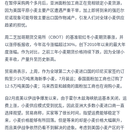
在暂停采购两个多月后，亚洲面粉加工商正在竞相锁定小麦货源，
因为美国平原小麦主要产区遭遇严重干旱，加上即将到来的强厄尔
尼诺现象可能导致主要出口国作物减产，引发人们对全球小麦供应
趋紧的担忧。
周二芝加哥期货交易所（CBOT）的基准软红冬小麦期货暴涨，并
以涨停板报收，今年迄今涨幅超过30%，创下2010年以来的最大年
度涨幅。作为对比，之前三年小麦期货价格持续下跌，因为全球小
麦丰收，产量升至历史新高。
贸易商表示，上周，作为全球第二大小麦进口国的印尼买家签约订
购至少15万吨黑海新季小麦，7月装运；泰国面粉加工商也订购了
12.5万吨美国小麦；马来西亚和越南的面粉加工商也在询购小麦。
自2月底美以伊战争爆发以来，由于霍尔木兹海峡航运基本关闭，运
费上涨，小麦供应模式受到扰乱，因此亚洲大多数小麦进口商一直
选择观望。贸易商称，买家等了很长时间，指望运费能够稳定下
来，小麦价格能够有所回落。但是等来的却是小麦价格大幅飙升，
而且美伊战争依然仍看不到解决的迹象。考虑到美国小麦产区的干